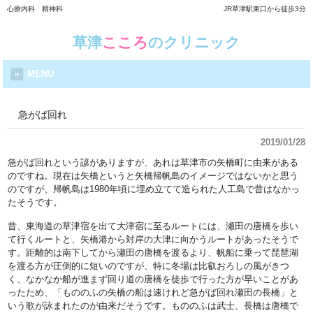
心療内科 精神科
JR草津駅東口から徒歩3分
草津
こころ
のクリニック
MENU
急がば回れ
2019/01/28
急がば回れという諺がありますが、あれは草津市の矢橋町に由来がある
のですね。現在は矢橋というと矢橋帰帆島のイメージではないかと思う
のですが、帰帆島は1980年頃に埋め立てて造られた人工島で昔はなかっ
たそうです。
昔、東海道の草津宿を出て大津宿に至るルートには、瀬田の唐橋を歩い
て行くルートと、矢橋港から対岸の大津に向かうルートがあったそうで
す。距離的は南下してから瀬田の唐橋を渡るより、帆船に乗って琵琶湖
を渡る方が圧倒的に短いのですが、特に冬場は比叡おろしの風がきつ
く、なかなか船が進まず回り道の唐橋を徒歩で行った方が早いことがあ
ったため、「もののふの矢橋の船は速けれど急がば回れ瀬田の長橋」と
いう歌が詠まれたのが由来だそうです。もののふは武士、長橋は唐橋で