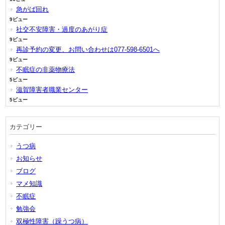
急がば回れ
9ビュー
社交不安障害・過度のあがり症
9ビュー
再診予約の変更、お問い合わせは077-598-6501へ
9ビュー
不眠症の非薬物療法
5ビュー
滋賀障害者職業センター
5ビュー
カテゴリー
うつ病
お知らせ
ブログ
マメ知識
不眠症
勉強会
双極性障害（躁うつ病）