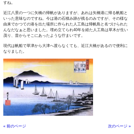
すね。
近江八景の一つに矢橋の帰帆がありますが、あれは矢橋港に帰る帆船と
いった意味なのですね。今は港の石積み跡が残るのみですが、その様な
由来でかつての港を出た場所に作られた人工島は帰帆島と名づけられた
んなだなぁと思いました。埋め立てられ40年を経た人工島は草木が生い
茂り、昔からそこにあったような佇まいです。
現代は帆船で草津から大津へ渡らなくても、近江大橋があるので便利に
なりました。
« 前のページ
次のページ »