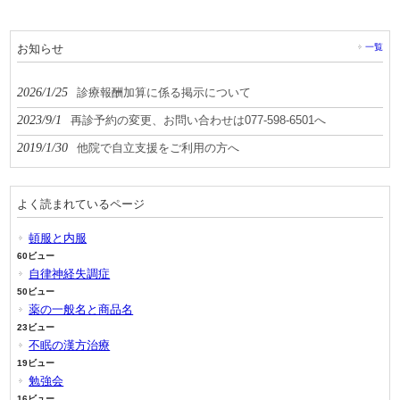
お知らせ
一覧
2026/1/25
診療報酬加算に係る掲示について
2023/9/1
再診予約の変更、お問い合わせは077-598-6501へ
2019/1/30
他院で自立支援をご利用の方へ
よく読まれているページ
頓服と内服
60ビュー
自律神経失調症
50ビュー
薬の一般名と商品名
23ビュー
不眠の漢方治療
19ビュー
勉強会
16ビュー